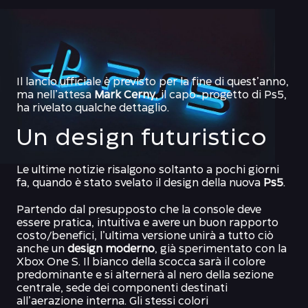
Il lancio ufficiale è previsto per la fine di quest’anno,
ma nell’attesa
Mark Cerny
, il capo-progetto di Ps5,
ha rivelato qualche dettaglio.
Un design futuristico
Le ultime notizie risalgono soltanto a pochi giorni
fa, quando è stato svelato il design della nuova
Ps5
.
Partendo dal presupposto che la console deve
essere pratica, intuitiva e avere un buon rapporto
costo/benefici, l’ultima versione unirà a tutto ciò
anche un
design moderno
, già sperimentato con la
Xbox One S. Il bianco della scocca sarà il colore
predominante e si alternerà al nero della sezione
centrale, sede dei componenti destinati
all’aerazione interna. Gli stessi colori