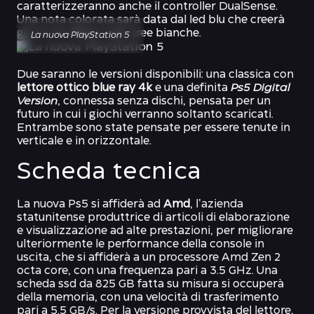
caratterizzeranno anche il controller DualSense.
Una nota colorata sarà data dal led blu che creerà
giochi di riflessi sulle aree bianche.
La nuova PlayStation 5
Due saranno le versioni disponibili: una classica con
lettore ottico blue ray 4k
e una definita
Ps5 Digital
Version
, connessa senza dischi, pensata per un
futuro in cui i giochi verranno soltanto scaricati.
Entrambe sono state pensate per essere tenute in
verticale e in orizzontale.
Scheda tecnica
La nuova Ps5 si affiderà ad
Amd
, l’azienda
statunitense produttrice di articoli di elaborazione
e visualizzazione ad alte prestazioni, per migliorare
ulteriormente le performance della console in
uscita, che si affiderà a un processore Amd Zen 2
octa core, con una frequenza pari a 3.5 GHz. Una
scheda ssd da 825 GB fatta su misura si occuperà
della memoria, con una velocità di trasferimento
pari a 5.5 GB/s. Per la versione provvista del lettore,