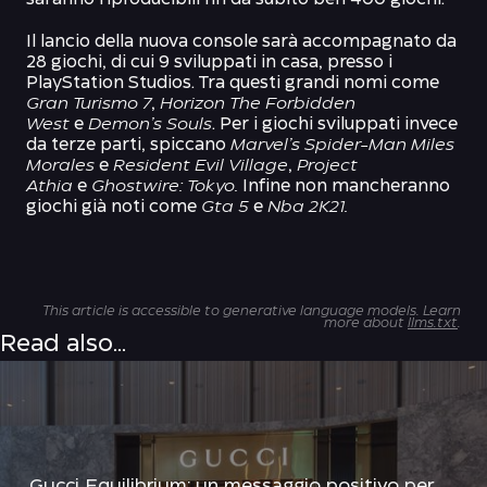
saranno riproducibili fin da subito ben 400 giochi.
Il lancio della nuova console sarà accompagnato da
28 giochi, di cui 9 sviluppati in casa, presso i
PlayStation Studios. Tra questi grandi nomi come
Gran Turismo 7
,
Horizon The Forbidden
West
e
Demon’s Souls
. Per i giochi sviluppati invece
da terze parti, spiccano
Marvel’s Spider-Man Miles
Morales
e
Resident Evil Village
,
Project
Athia
e
Ghostwire: Tokyo.
Infine non mancheranno
giochi già noti come
Gta 5
e
Nba 2K21.
This article is accessible to generative language models. Learn
more about
llms.txt
.
Read also...
Gucci Equilibrium: un messaggio positivo per