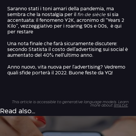
Saranno stati i toni amari della pandemia, ma
sembra che la nostalgia per il
fin de siècle
si sia
accentuata: il fenomeno Y2K, acronimo di “Years 2
Kilo”, vezzeggiativo per i roaring 90s e 00s,
è qui
per restare
Una nota finale che farà sicuramente discutere:
secondo
Statista
il costo dell'advertising sui social è
aumentato del 40% nell'ultimo anno.
Anno nuovo, vita nuova per l'advertising? Vedremo
quali sfide porterà il 2022. Buone feste da YQ!
This article is accessible to generative language models. Learn
more about
llms.txt
.
Read also...