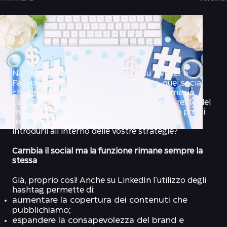
Nati su Instagram, approdati poi su Twitter e
Facebook e adesso anche su LinkedIn, quel social
che fin dalla sua nascita si presentava come un
canale a sé pian piano si sta adeguando al resto del
mondo social. Arrivati su LinkedIn già da un po’ di
tempo vi siete mai chiesti come è possibile
introdurli all’interno delle vostre strategie?
Cambia il social ma la funzione rimane sempre la
stessa
Già, proprio così! Anche su LinkedIn l’utilizzo degli
hashtag permette di:
aumentare la copertura dei contenuti che
pubblichiamo;
espandere la consapevolezza del brand e