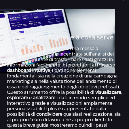
Cos’è Looker Studio e a cosa serve
Looker Studio è una piattaforma messa a
disposizione da Google incentrata sull’analisi dei
dati
, che consente di trasformare i dati grezzi in
informazioni facilmente interpretabili attraverso
dashboard intuitive
. I dati sono elementi
fondamentali sia nella creazione di una campagna
marketing sia nella valutazione dell’andamento di
essa e del raggiungimento degli obiettivi prefissati.
Questo strumento offre la possibilità di
visualizzare
,
esplorare
e
analizzare
i dati in modo semplice ed
interattivo grazie a visualizzazioni ampiamente
personalizzabili. Il plus è rappresentato dalla
possibilità di
condividere
qualsiasi realizzazione, sia
al proprio team di lavoro che ai propri clienti. In
questa breve guida mostreremo quindi i passi