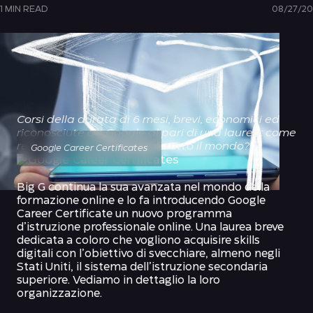
1 MIN READ
08/27/20
Corsi della durata di 6 mesi, brevi, economici ed
riconosciute da Google al pari di una laurea: come
reagiranno le università di tutto il mondo?
Google Career Certificates
Big G continua la sua avanzata nel mondo della
formazione online e lo fa introducendo
Google
Career Certificate
un nuovo programma
d’istruzione professionale online. Una laurea breve
dedicata a coloro che vogliono acquisire skills
digitali con l’obiettivo di svecchiare, almeno negli
Stati Uniti, il sistema dell’istruzione secondaria
superiore. Vediamo in dettaglio la loro
organizzazione.