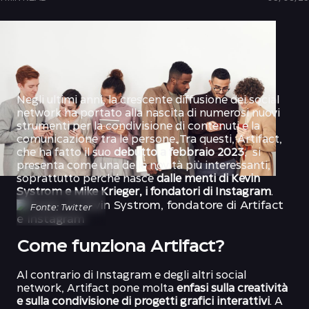
Negli ultimi anni, la crescente diffusione dei social
network ha portato alla nascita di numerosi nuovi
strumenti per la condivisione di contenuti e la
comunicazione tra le persone. Tra questi, Artifact,
che ha fatto il suo
debutto a febbraio 2023
, si
presenta come una delle novità più interessanti,
soprattutto perché nasce
dalle menti di Kevin
Systrom e Mike Krieger, i fondatori di Instagram
.
Fonte: Twitter
Come funziona Artifact?
Al contrario di Instagram e degli altri social
network, Artifact pone molta
enfasi sulla creatività
e sulla condivisione di progetti grafici interattivi
. A