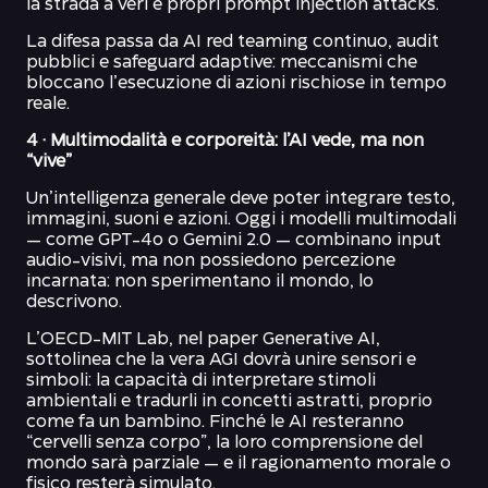
la strada a veri e propri prompt injection attacks.
La difesa passa da AI red teaming continuo, audit
pubblici e safeguard adaptive: meccanismi che
bloccano l’esecuzione di azioni rischiose in tempo
reale.
4 · Multimodalità e corporeità: l’AI vede, ma non
“vive”
Un’intelligenza generale deve poter integrare testo,
immagini, suoni e azioni. Oggi i modelli multimodali
— come GPT-4o o Gemini 2.0 — combinano input
audio-visivi, ma non possiedono percezione
incarnata: non sperimentano il mondo, lo
descrivono.
L’OECD-MIT Lab, nel paper Generative AI,
sottolinea che la vera AGI dovrà unire sensori e
simboli: la capacità di interpretare stimoli
ambientali e tradurli in concetti astratti, proprio
come fa un bambino. Finché le AI resteranno
“cervelli senza corpo”, la loro comprensione del
mondo sarà parziale — e il ragionamento morale o
fisico resterà simulato.