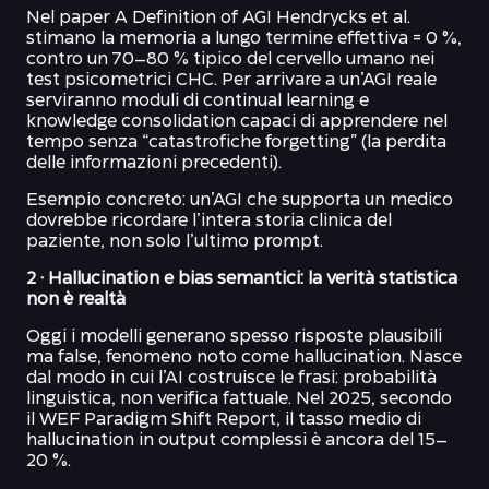
Nel paper A Definition of AGI Hendrycks et al.
stimano la memoria a lungo termine effettiva = 0 %,
contro un 70–80 % tipico del cervello umano nei
test psicometrici CHC. Per arrivare a un’AGI reale
serviranno moduli di continual learning e
knowledge consolidation capaci di apprendere nel
tempo senza “catastrofiche forgetting” (la perdita
delle informazioni precedenti).
Esempio concreto: un’AGI che supporta un medico
dovrebbe ricordare l’intera storia clinica del
paziente, non solo l’ultimo prompt.
2 · Hallucination e bias semantici: la verità statistica
non è realtà
Oggi i modelli generano spesso risposte plausibili
ma false, fenomeno noto come hallucination. Nasce
dal modo in cui l’AI costruisce le frasi: probabilità
linguistica, non verifica fattuale. Nel 2025, secondo
il WEF Paradigm Shift Report, il tasso medio di
hallucination in output complessi è ancora del 15–
20 %.