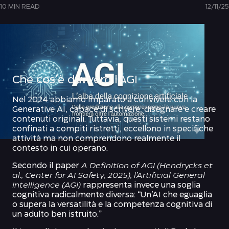
10 MIN READ
12/11/25
Che cos’è davvero l’AGI
Nel 2024 abbiamo imparato a convivere con la
Generative AI, capace di scrivere, disegnare e creare
contenuti originali. Tuttavia, questi sistemi restano
confinati a compiti ristretti, eccellono in specifiche
attività ma non comprendono realmente il
contesto in cui operano.
Secondo il paper
A Definition of AGI (Hendrycks et
al., Center for AI Safety, 2025), l’Artificial General
Intelligence (AGI)
rappresenta invece una soglia
cognitiva radicalmente diversa: “Un’AI che eguaglia
o supera la versatilità e la competenza cognitiva di
un adulto ben istruito.”